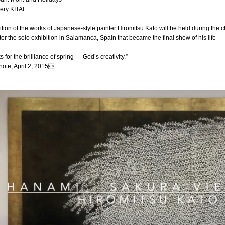
ery KITAI
ition of the works of Japanese-style painter Hiromitsu Kato will be held during the
ter the solo exhibition in Salamanca, Spain that became the final show of his life
 for the brilliance of spring — God’s creativity.”
note, April 2, 2015