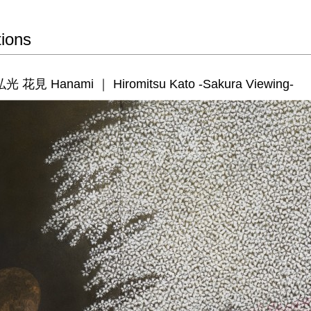
tions
 花見 Hanami ｜ Hiromitsu Kato -Sakura Viewing-