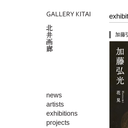
exhibi
加藤弘光
news
artists
exhibitions
projects