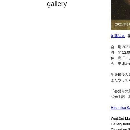
gallery
加藤弘光
花
会 期 202
時 間 12:00
休 廊 日
会 場 北井
生涯最後の
またやって
「春盛りの
弘光手記「真
Hiromitsu K
Wed.3rd Mar
Gallery hour
Closed on S