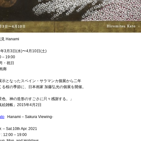
見
Hanami
1年3月3日(水)〜4月10日(土)
 – 19:00
・月・祝日
画廊
展示となったスペイン・サラマンカ個展から二年
くる桜の季節に、日本画家 加藤弘光の個展を開催。
景色、神の造形のすごさに只々感謝する。」
絵雑帳」2015年4月2日
ato
Hanami
–
Sakura
Viewing-
. – Sat.10th Apr. 2021
 : 12:00 – 19:00
un. Mon. and Holidays