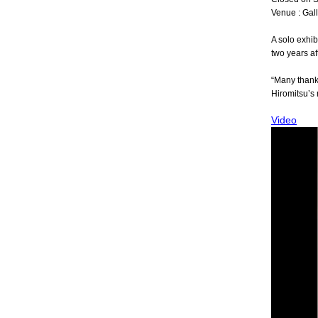
Venue : Gall
A solo exhib
two years af
“Many thanks
Hiromitsu’s 
Video